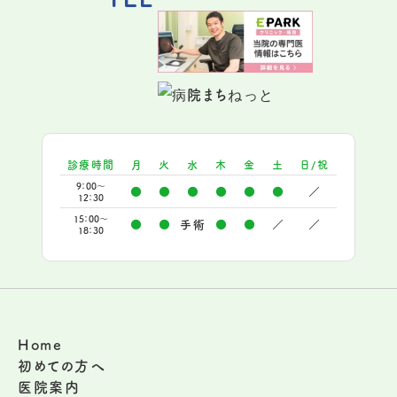
診療時間
月
火
水
木
金
土
日/祝
9：00～
●
●
●
●
●
●
／
12：30
15：00～
●
●
手術
●
●
／
／
18：30
Home
初めての方へ
医院案内